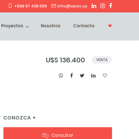
+598 97 438 556
info@axon.uy
Proyectos
Nosotros
Contacto
U$S 136.400
VENTA
CONOZCA +
Consultar