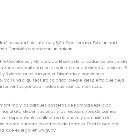
1m2 en superficie interna y 6,3m2 en terraza. Esta unidad
 baño. También cuenta con un balcón.
re Canelones y Maldonado. El soho de la ciudad se consolida
 zona universitaria con excelente conectividad y servicios. El
y 3 dormitorios a la venta. Diseñado a conciencia
 Con una arquitectura colorida, alegre, despierta que deja
apartamentos por piso. Todos cuentan con terrazas.
o marítimo y los parques costeros de Rambla República
inar al atardecer. Los pubs y los restaurantes de carnes
en ver espectáculos callejeros de danza y percusión de
almente durante el carnaval de febrero. En el Museo del
na, que es legal en Uruguay.