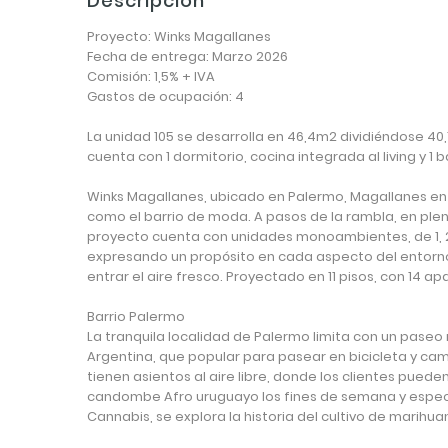
Descripción
Proyecto: Winks Magallanes
Fecha de entrega: Marzo 2026
Comisión: 1,5% + IVA
Gastos de ocupación: 4
La unidad 105 se desarrolla en 46,4m2 dividiéndose 40,
cuenta con 1 dormitorio, cocina integrada al living y 1
Winks Magallanes, ubicado en Palermo, Magallanes ent
como el barrio de moda. A pasos de la rambla, en plena
proyecto cuenta con unidades monoambientes, de 1, 2 
expresando un propósito en cada aspecto del entorno.
entrar el aire fresco. Proyectado en 11 pisos, con 14 
Barrio Palermo
La tranquila localidad de Palermo limita con un pase
Argentina, que popular para pasear en bicicleta y cam
tienen asientos al aire libre, donde los clientes pued
candombe Afro uruguayo los fines de semana y especi
Cannabis, se explora la historia del cultivo de marihua