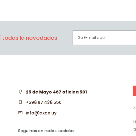
bí todas la novedades
25 de Mayo 467 oficina 501
+598 97 438 556
¿
info@axon.uy
U
t
Seguinos en redes sociales!