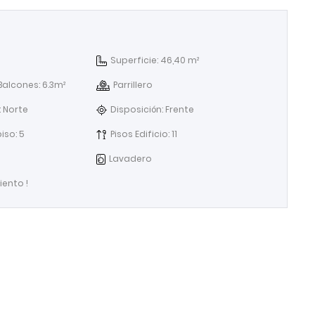
Superficie: 46,40 m²
Balcones: 6.3m²
Parrillero
: Norte
Disposición: Frente
iso: 5
Pisos Edificio: 11
Lavadero
ento !