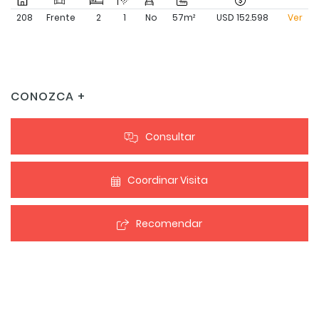
208
Frente
2
1
No
57m²
USD 152.598
Ver
CONOZCA +
Consultar
Coordinar Visita
Recomendar