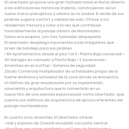
01 Libertador propone una gran fachada hacia el Norte abierta
a las edificaciones históricas linderas, construyendo así un
nuevo marco paisajístico y urbano en la ciudad. El verde de sus
jardines sugiere confort y calidad de vida. Ofrece a los
residentes frescura y color a la vez que contribuye
favorablemente al paisaje urbano de Montevideo.
Sobre una esquina, con tres fachadas despejadas
01 Libertador despliega imponentes lozas irregulares que
sirven de bandeja para sus jardines.
• 80 Apartamentos desde el piso 1 al 11 • Planta Baja comercial •
40 Garages en subsuelo y Planta Baja • 2 Ascensores •
Amenities en el rooftop • Sistema de seguridad
Zócalo Comercial multiplicador de actividades propio de la
fuerte dinámica y actividad de la zona donde se encuentra.
Un Edificio de gran visualización por su implantación,
volumetría y arquitectura que lo convertirán en un
nuevo hito de una avenida espectacular como Libertador, que
cuenta con edificios de arquitectura de época referentes del
paisaje montevideano.
En cuanto a los amenities 01 Libertador ofrece:
• Hall y espacio de Cowork vinculado con patio central
• Rooftop con vistas a la Bahía y al Cerro de Montevideo