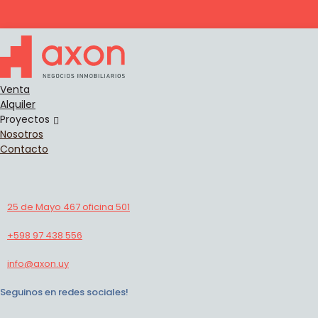
Venta
Alquiler
Proyectos
VENTA APARTAMENTO EN OBRA LA BLAN
Nosotros
SOBRE AVENIDA
Contacto
Apartamento en La Blanqueada
Ref: 71
1
1
36,00 m²
38,00 m²
25 de Mayo 467 oficina 501
+598 97 438 556
info@axon.uy
Seguinos en redes sociales!