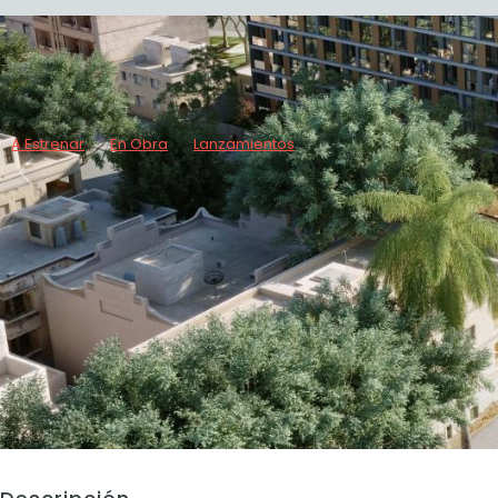
A Estrenar
En Obra
Lanzamientos