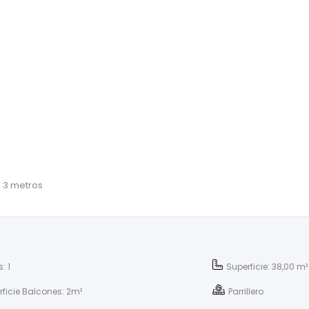
e 3 metros
: 1
Superficie: 38,00 m²
rficie Balcones: 2m²
Parrillero