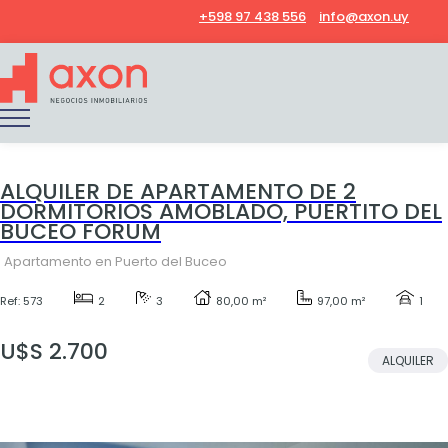
+598 97 438 556
info@axon.uy
ALQUILER DE APARTAMENTO DE 2
DORMITORIOS AMOBLADO, PUERTITO DEL
BUCEO FORUM
Apartamento en Puerto del Buceo
Ref: 573
2
3
80,00 m²
97,00 m²
1
U$S 2.700
ALQUILER