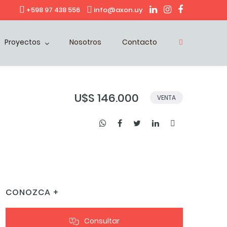
+598 97 438 556
info@axon.uy
Proyectos
Nosotros
Contacto
U$S 146.000
VENTA
CONOZCA +
Consultar