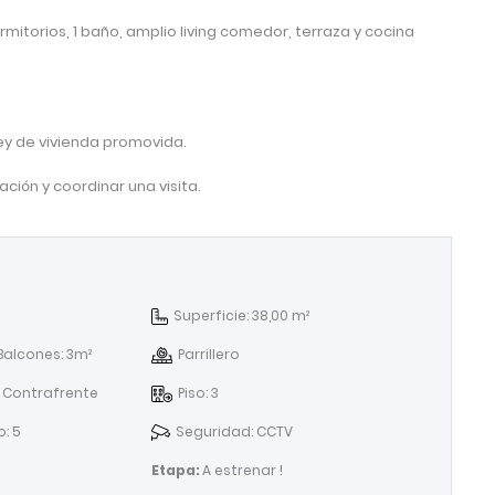
rmitorios, 1 baño, amplio living comedor, terraza y cocina
ey de vivienda promovida.
ión y coordinar una visita.
Superficie: 38,00 m²
Balcones: 3m²
Parrillero
: Contrafrente
Piso: 3
o: 5
Seguridad: CCTV
Etapa:
A estrenar !