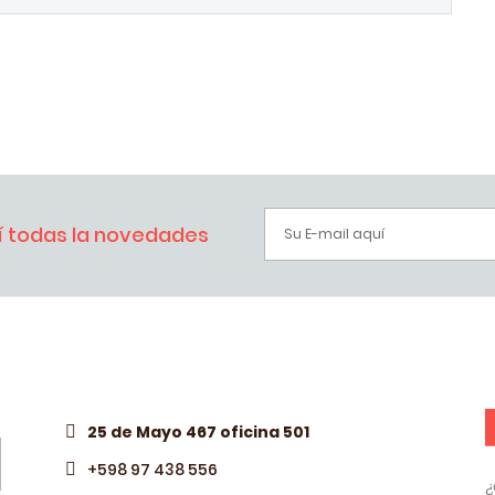
bí todas la novedades
25 de Mayo 467 oficina 501
+598 97 438 556
¿