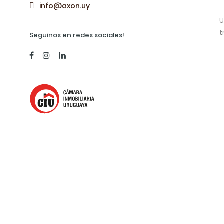
info@axon.uy
U
t
Seguinos en redes sociales!